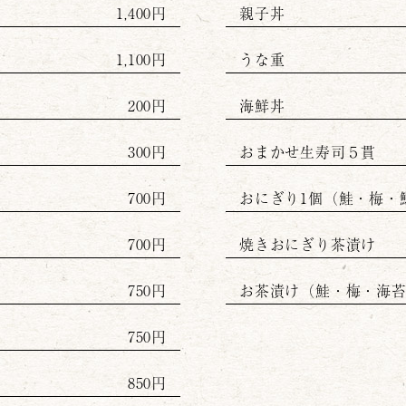
1,400円
親子丼
1,100円
うな重
200円
海鮮丼
300円
おまかせ生寿司５貫
700円
おにぎり1個（鮭・梅・
700円
焼きおにぎり茶漬け
750円
お茶漬け（鮭・梅・海
750円
850円